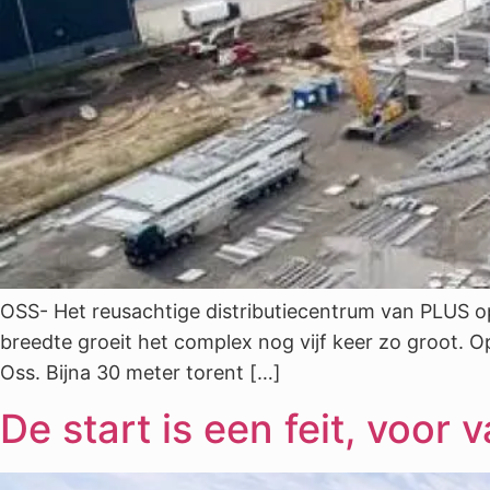
OSS- Het reusachtige distributiecentrum van PLUS op
breedte groeit het complex nog vijf keer zo groot. O
Oss. Bijna 30 meter torent […]
De start is een feit, voor