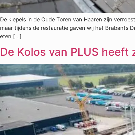
De klepels in de Oude Toren van Haaren zijn verroest
maar tijdens de restauratie gaven wij het Brabants D
eten […]
De Kolos van PLUS heeft z