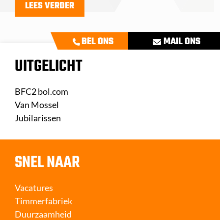
LEES VERDER
BEL ONS
MAIL ONS
UITGELICHT
BFC2 bol.com
Van Mossel
Jubilarissen
SNEL NAAR
Vacatures
Timmerfabriek
Duurzaamheid