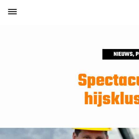
NIEUWS
,
P
Spectac
hijsklu