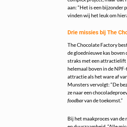
aan: “Het is een bijzonder p
vinden wij het leuk om hier
Drie missies bij The Ch
The Chocolate Factory besta
de gloednieuwe kas boven d
straks met een attractielif
helemaal boven in de NPF-t
attractie als het ware af v
Munsters vervolgt: “De bez
ze naar een chocoladeproeve
foodbar
van de toekomst.”
Bij het maakproces van de 
en duurzaamheid. “Alle miss