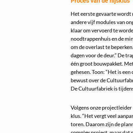
Proces van de hijsklus
Het eerste gevaarte wordt
andere vijf modules van on
klaar om vervoerd te worde
noodtrappenhuis en de mind
om de overlast te beperken
dagen voor de deur.” De trap
één groot bouwpakket. Met
gehesen. Toon: “Het is een
bewust over de Cultuurfabr
De Cultuurfabriek is tijde
Volgens onze projectleider 
klus. “Het vergt veel aanpa
toren. Daarom zijn de plann
complex project, maar dat 