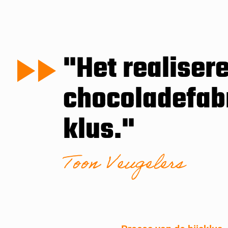
"Het realiser
chocoladefabr
klus."
Toon Veugelers