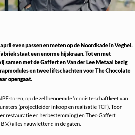
april even passen en meten op de Noordkade in Veghel.
fabriek staat een enorme hijskraan. Tot en met
 samen met de Gaffert en Van der Lee Metaal bezig
trapmodules en twee liftschachten voor The Chocolate
jaar opengaat.
NPF-toren, op de zelfbenoemde ‘mooiste schaftkeet van
nsters (projectleider inkoop en realisatie TCF), Toon
der restauratie en herbestemming) en Theo Gaffert
B.V.) alles nauwlettend in de gaten.