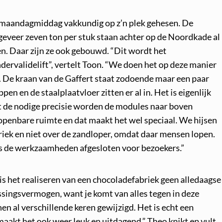
 maandagmiddag vakkundig op z’n plek gehesen. De
geveer zeven ton per stuk staan achter op de Noordkade al
n. Daar zijn ze ook gebouwd. “Dit wordt het
ervalidelift”, vertelt Toon. “We doen het op deze manier
. De kraan van de Gaffert staat zodoende maar een paar
pen en de staalplaatvloer zitten er al in. Het is eigenlijk
 de nodige precisie worden de modules naar boven
 openbare ruimte en dat maakt het wel speciaal. We hijsen
iek en niet over de zandloper, omdat daar mensen lopen.
ns de werkzaamheden afgesloten voor bezoekers.”
is het realiseren van een chocoladefabriek geen alledaagse
ssingsvermogen, want je komt van alles tegen in deze
en al verschillende keren gewijzigd. Het is echt een
maakt het ook weer leuk en uitdagend.” Theo knikt en vult