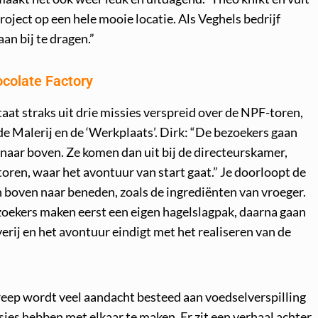
roject op een hele mooie locatie. Als Veghels bedrijf
aan bij te dragen.”
ocolate Factory
at straks uit drie missies verspreid over de NPF-toren,
e Malerij en de ‘Werkplaats’. Dirk: “De bezoekers gaan
t naar boven. Ze komen dan uit bij de directeurskamer,
oren, waar het avontuur van start gaat.” Je doorloopt de
an boven naar beneden, zoals de ingrediënten van vroeger.
oekers maken eerst een eigen hagelslagpak, daarna gaan
rij en het avontuur eindigt met het realiseren van de
reep wordt veel aandacht besteed aan voedselverspilling
ies hebben met elkaar te maken. Er zit een verhaal achter.