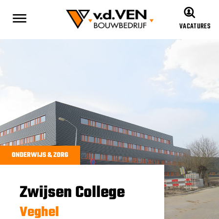
VACATURES
ONDERWIJS & ZORG
Zwijsen College
Veghel