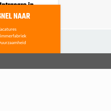
Intracare in
SNEL NAAR
acatures
immerfabriek
uurzaamheid