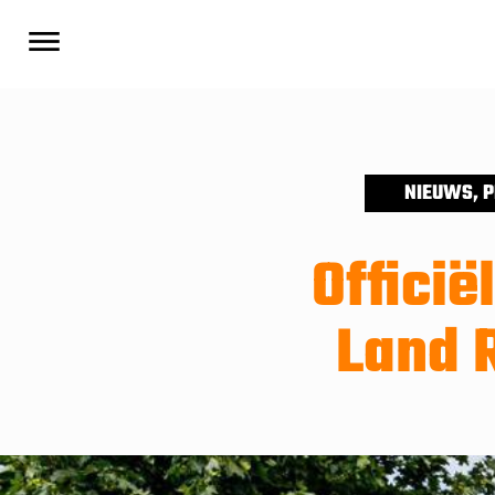
NIEUWS
,
P
Officië
Land 