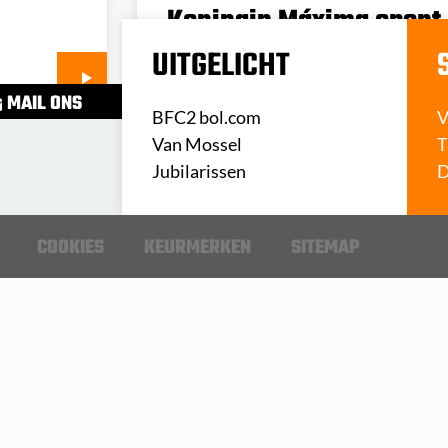
Koningin Máxima opent 
Veghel
UITGELICHT
MAIL ONS
BFC2 bol.com
V
Van Mossel
T
Jubilarissen
D
COOKIES
KEURMERKEN
SITEMAP