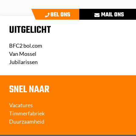
BEL ONS
MAIL ONS
UITGELICHT
BFC2 bol.com
Van Mossel
Jubilarissen
SNEL NAAR
Vacatures
Timmerfabriek
Duurzaamheid