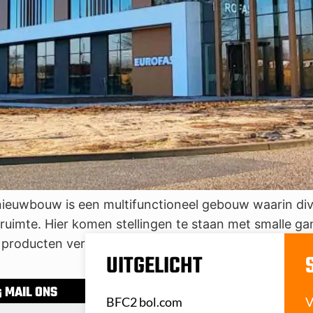
euwbouw is een multifunctioneel gebouw waarin dive
agruimte. Hier komen stellingen te staan met smalle 
 producten verpakt / samengesteld kunnen worden. 
UITGELICHT
MAIL ONS
BFC2 bol.com
V