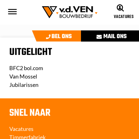
VACATURES
BEL ONS
MAIL ONS
UITGELICHT
BFC2 bol.com
Van Mossel
Jubilarissen
SNEL NAAR
Vacatures
Timmerfabriek